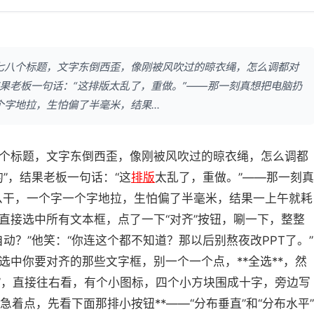
七八个标题，文字东倒西歪，像刚被风吹过的晾衣绳，怎么调都对
结果老板一句话：“这排版太乱了，重做。”——那一刻真想把电脑扔
字地拉，生怕偏了半毫米，结果...
个标题，文字东倒西歪，像刚被风吹过的晾衣绳，怎么调都
”，结果老板一句话：“这
排版
太乱了，重做。”——那一刻真
么干，一个字一个字地拉，生怕偏了半毫米，结果一上午就耗
直接选中所有文本框，点了一下“对齐”按钮，唰一下，整整
动？”他笑：“你连这个都不知道？那以后别熬夜改PPT了。”
选中你要对齐的那些文字框，别一个一个点，**全选**，然
字体”，直接往右看，有个小图标，四个小方块围成十字，旁边写
别急着点，先看下面那排小按钮**——“分布垂直”和“分布水平”