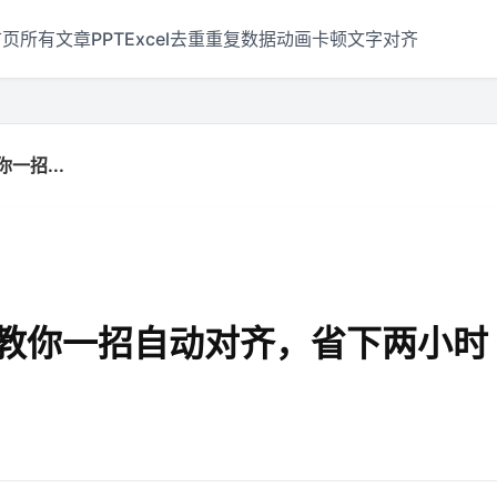
首页
所有文章
PPT
Excel
去重
重复数据
动画
卡顿
文字对齐
一招...
机教你一招自动对齐，省下两小时