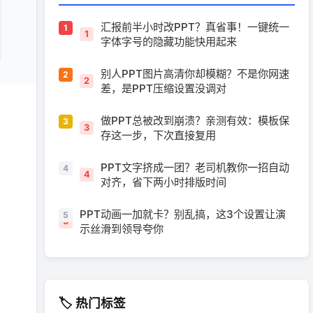
汇报前半小时改PPT？真省事！一键统一
1
字体字号的隐藏功能快用起来
别人PPT图片高清你却模糊？不是你网速
2
差，是PPT压缩设置没调对
做PPT总被改到崩溃？亲测有效：模板保
3
存这一步，下次直接复用
PPT文字挤成一团？老司机教你一招自动
4
对齐，省下两小时排版时间
PPT动画一加就卡？别乱搞，这3个设置让演
5
示丝滑到领导夸你
🏷️ 热门标签