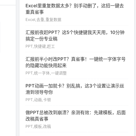
Excel里重复数据太多？别手动删了，这招一键去
重真省事
Excel,去重,重复数据
汇报前夜赶PPT？这5个快捷键我天天用，10分钟
搞定一份专业稿
PPT,快捷键,赶工
汇报前半小时改PPT？真省事！一键统一字体字号
的隐藏功能快用起来
PPT,统一字体,一键调整
PPT动画一加就卡？别乱搞，这3个设置让演示丝
滑到领导夸你
PPT,动画,卡顿
做PPT总被改到崩溃？亲测有效：先建模板，后面
改稿真省事
PPT,模板,改稿