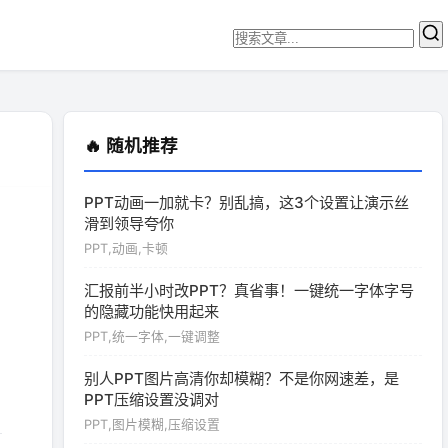
🔥 随机推荐
PPT动画一加就卡？别乱搞，这3个设置让演示丝
滑到领导夸你
PPT,动画,卡顿
汇报前半小时改PPT？真省事！一键统一字体字号
的隐藏功能快用起来
PPT,统一字体,一键调整
别人PPT图片高清你却模糊？不是你网速差，是
PPT压缩设置没调对
PPT,图片模糊,压缩设置