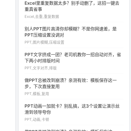
Excel里重复数据太多？别手动删了，这招一键去
重真省事
Excel,去重,重复数据
别人PPT图片高清你却模糊？不是你网速差，是
PPT压缩设置没调对
PPT,图片模糊,压缩设置
PPT文字挤成一团？老司机教你一招自动对齐，省
下两小时排版时间
PPT,文字对齐,排版
做PPT总被改到崩溃？亲测有效：模板保存这一
步，下次直接复用
PPT,模板,复用
PPT动画一加就卡？别乱搞，这3个设置让演示丝
滑到领导夸你
PPT,动画,卡顿