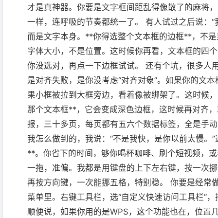
才是真神器。你要是文字框间距乱得像散了的麻将，
一样，连呼吸的节奏都统一了。 有人试过之后说：“
而是文字本身。**你得选整个文本框的边框**，不
字体大小，不是位置。这时候你再看，文本框的四个
你没选对，再点一下边框试试。 还有个坑，很多人用
是对齐失败，是你没考虑“对齐对象”。如果你的文本
果小框被拉到大框旁边，看着像被绑架了。这时候，*
那个文本框**，它会变成深色边框，这时候再对齐
报，三十多页，每页都有五六个数据标签，全是手动
我怎么做到的，我说：“不是我快，是你以前太慢。”
**。你省下的时间，够你喝杯咖啡、刷个短视频，
一拖，准偏。我都是用键盘的上下左右键，按一次挪一
再按方向键，一次能挪五格，特别稳。 你要是经常做
菜单里。右键工具栏，选“自定义快速访问工具栏”，
顺便说，如果你用的是WPS，这个功能也在，位置几