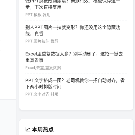
做PPT总被改到崩溃？亲测有效：模板保存这一
步，下次直接复用
你
PPT,模板,复用
别人PPT图片一拉就变形？你还没用这个隐藏功
能，真香
成
PPT,图片拉伸,裁剪
是
Excel里重复数据太多？别手动删了，这招一键去
重真省事
Excel,去重,重复数据
PPT文字挤成一团？老司机教你一招自动对齐，省
下两小时排版时间
PPT,文字对齐,排版
📈 本周热点