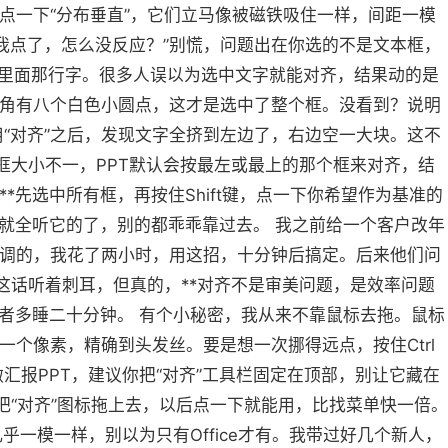
点一下“分布垂直”，它们立马像被磁铁吸住一样，间距一模
我点了，怎么没反应？”别慌，问题出在你选的不是文本框，
是里面那行字。很多人误以为选中文字就能对齐，结果动的是
角有八个白色小圆点，这才是选中了整个框。没看到？说明
“对齐”之后，发现文字全挤到左边了，右边空一大块。这不
框大小不一，PPT默认会按最左或最上的那个框来对齐，结
*先选中所有框，再按住Shift键，点一下你希望作为基准的
，就全听它的了，别的都乖乖靠过去。 我之前给一个客户改年
调的，我花了两小时，用这招，十分钟后搞定。后来他们问
这话听着刺耳，但真的，**对齐不是审美问题，是效率问题
或者多睡二十分钟。 有个小秘密，我从来不靠鼠标去拖。鼠标
个像素，精确到头发丝。要是想一次挪得远点，按住Ctrl
汇报PPT，建议你把“对齐”工具栏固定在顶部，别让它藏在
把“对齐”图标拖上去，以后点一下就能用，比找菜单快一倍。
乎一模一样，别以为只有Office才有。我带过好几个新人，