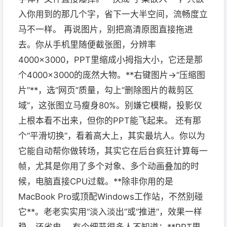
入你用到的那几个字，省下一大半空间，流畅度立
马不一样。 再说图片，别把高清原图直接拖进
去。你从手机里随便截张图，分辨率
4000×3000，PPT里缩成小拇指大小，它还是那
个4000×3000的庞然大物。**右键图片→“压缩图
片”**，选“网页”质量，勾上“删除图片的裁剪区
域”，这张图立马瘦身80%。别嫌它模糊，投影仪
上根本看不出来，但你的PPT能飞起来。 还有那
个“平滑切换”，看着高大上，其实最坑人。你以为
它能自动帮你做转场，其实它在后台疯狂计算每一
帧，尤其是你用了多个对象、多个动画叠加的时
候，电脑直接CPU过载。**除非你用的是
MacBook Pro或顶配Windows工作站，不然别碰
它**。老老实实用“淡入淡出”或“推进”，效果一样