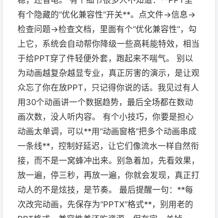
稳，还省电。 有个细节很多人不知道：**PPT里
有个隐藏的“优化兼容性”开关**。点文件→信息→
检查问题→检查文档，里面有个“优化兼容性”，勾
上它，系统会自动帮你降级一些高耗能特效，相当
于给PPT穿了件轻便外套，跑起来不喘气。 别以
为动画越复杂越显专业，真正厉害的演示，是让观
众忘了你在放PPT，只记得你说的话。我见过有人
用30个动画讲一个数据趋势，最后全场都在数动
画次数，没人听内容。 有个小技巧，你要是担心
动画太单调，可以**用“动画窗格”把多个动画串成
一条线**，控制好延迟，让它们像流水一样自然衔
接，而不是一窝蜂冲出来。别急着加，先看效果，
放一遍，停三秒，再放一遍，你就会发现，真正打
动人的不是炫技，是节奏。 最后提醒一句：**每
次改完动画，先保存为“PPTX”格式**，别用老的