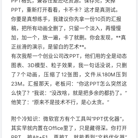
PPT格式，兼容性差还吃资源。保存完，关掉
PPT，重新打开看看，卡不卡？这才是真测试。
你要是真想练手，我建议你先拿一份10页的汇报
稿，把所有动画全删了，只留一个淡入，再慢慢
加，加一个，放一遍，卡了就删。你会发现，**真
正丝滑的演示，是留白的艺术**。
有次我帮一个创业公司改PPT，他们用的全是动态
图表、3D模型、粒子效果，我一句话没说，只删
了7个动画，压缩了12张图，文件从180M压到
23M。汇报那天，老板问：“你这PPT怎么突然这
么快了？”我说：“没改啥，就是把多余的都扔了。”
他笑了：“原来不是技术不行，是心太贪。”
附个冷知识：微软官方有个工具叫“PPT优化器”，
其实早就内置在Office里了，只是藏得深。你打开
PPT，按Alt+F1，再按T，就能看到“文档优化器”