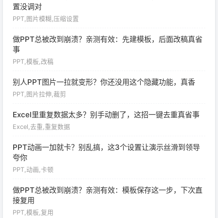
置没调对
PPT,图片模糊,压缩设置
做PPT总被改到崩溃？亲测有效：先建模板，后面改稿真省
事
PPT,模板,改稿
别人PPT图片一拉就变形？你还没用这个隐藏功能，真香
PPT,图片拉伸,裁剪
Excel里重复数据太多？别手动删了，这招一键去重真省事
Excel,去重,重复数据
PPT动画一加就卡？别乱搞，这3个设置让演示丝滑到领导
夸你
PPT,动画,卡顿
做PPT总被改到崩溃？亲测有效：模板保存这一步，下次直
接复用
PPT,模板,复用