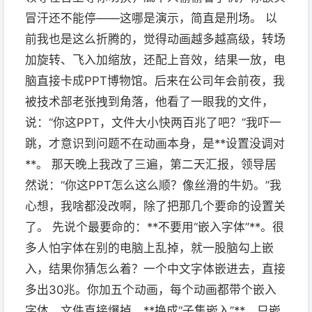
冒汗还不能停——这哪是演示，简直是刑场。 以
前我也是这么折腾的，觉得动画越多越高级，转场
加旋转、飞入加缩放，还配上音效，结果一放，电
脑直接卡成PPT博物馆。后来在公司年会前夜，我
被技术部老张拽到角落，他看了一眼我的文件，
说：“你这PPT，文件大小快两百兆了吧？”我吓一
跳，才意识到问题不在动画本身，是**设置没调对
**。 那天晚上我改了三遍，第二天汇报，领导居
然说：“你这PPT怎么这么顺？像丝滑的牛奶。”我
心想，我啥都没改啊，除了把那几个要命的设置关
了。 先说个最要命的：**不要用“嵌入字体”**。很
多人怕字体在别的电脑上乱掉，就一股脑勾上嵌
入，结果你猜怎么着？一个中文字体嵌进去，直接
多出30兆。你加五个动画，每个动画都带个嵌入
字体，文件直接爆掉。**换成“子集嵌入”**，只嵌