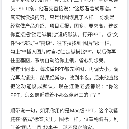
版全是拉变形的图，我只改了三个地方，全是点锁
头+Shift拖，他看完直接说：“这版看着就靠谱。”
其实我没换内容，只是让图恢复了人样。 你要是
经常做产品介绍、项目汇报，图多、要求高，建议
你直接把“锁定纵横比”设成默认。打开PPT，点“文
件”→“选项”→“高级”，往下拉找到“图片”那一栏，
勾上“**插入图片时自动锁定纵横比**”。以后你再
往里塞图，系统自动给你上锁，省心到想哭。
我有个同事，每次做PPT都先塞图，再调大小，调
完再点锁头，结果经常忘，改到半夜。后来他直接
把这功能设成默认，现在连他老婆都说：“你这
PPT，怎么最近看着不那么像赶工的了？”
顺带说一句，如果你用的是Mac版PPT，这个功能
藏在“格式”标签页里，图标一样，位置稍偏右，别
盯着“图片工具”找半天，那不是它的家。