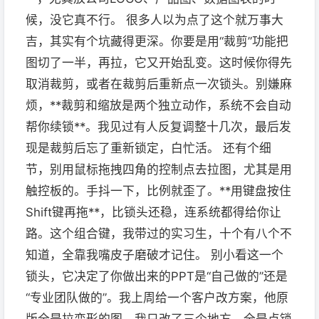
候，没它真不行。 很多人以为点了这个就万事大
吉，其实有个坑藏得更深。你要是用“裁剪”功能把
图切了一半，再拉，它又开始乱变。这时候你得先
取消裁剪，或者在裁剪后重新点一次锁头。别嫌麻
烦，**裁剪和缩放是两个独立动作，系统不会自动
帮你续锁**。我见过有人反复调整十几次，最后发
现是裁剪后忘了重新锁定，白忙活。 还有个细
节，别用鼠标拖拽四角的控制点去拉图，尤其是用
触控板的。手抖一下，比例就歪了。**用键盘按住
Shift键再拖**，比锁头还稳，连系统都得给你让
路。这个组合键，我带过的实习生，十个有八个不
知道，全靠我嘴皮子磨破才记住。 别小看这一个
锁头，它决定了你做出来的PPT是“自己做的”还是
“专业团队做的”。我上周给一个客户改方案，他原