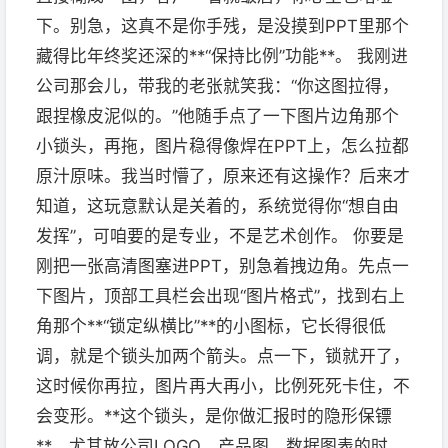
下。别急，这真不是你手残，是没摸到PPT里那个
藏得比年终奖还深的**“保持比例”功能**。 我刚进
公司那会儿，带我的老张就笑我：“你这图拉得，
跟捏橡皮泥似的。”他随手点了一下图片边角那个
小锁头，再拖，图片稳得像焊在PPT上，怎么拉都
原汁原味。我当时懵了，原来还有这操作？后来才
知道，这玩意默认是关着的，系统觉得你“想自由
发挥”，可咱要的是专业，不是艺术创作。 你要是
刚把一张高清图塞进PPT，别急着拽边角。先点一
下图片，顶部工具栏会出现“图片格式”，找到右上
角那个**“锁定纵横比”**的小图标，它长得很低
调，就是个锁头加两个箭头。点一下，锁就开了，
这时候你再拉，图片再大再小，比例死死卡住，不
会变形。**这个锁头，是你做汇报时的隐形保镖
**，尤其放公司LOGO、产品图、数据图表的时